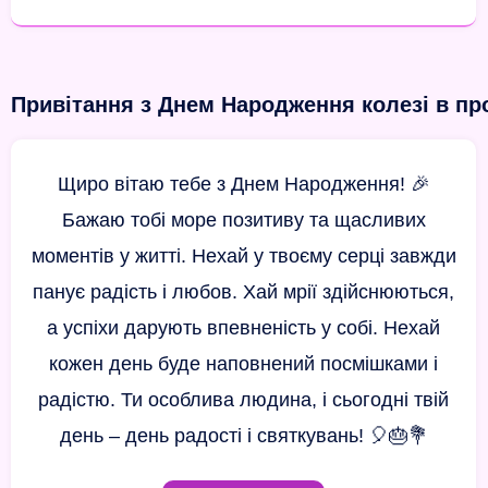
Привітання з Днем Народження колезі в пр
Щиро вітаю тебе з Днем Народження! 🎉
Бажаю тобі море позитиву та щасливих
моментів у житті. Нехай у твоєму серці завжди
панує радість і любов. Хай мрії здійснюються,
а успіхи дарують впевненість у собі. Нехай
кожен день буде наповнений посмішками і
радістю. Ти особлива людина, і сьогодні твій
день – день радості і святкувань! 🎈🎂💐