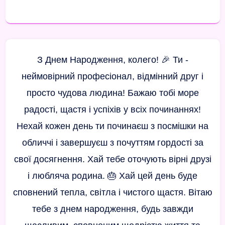
З Днем Народження, колего! 🎉 Ти -
неймовірний професіонал, відмінний друг і
просто чудова людина! Бажаю тобі море
радості, щастя і успіхів у всіх починаннях!
Нехай кожен день ти починаєш з посмішки на
обличчі і завершуєш з почуттям гордості за
свої досягнення. Хай тебе оточують вірні друзі
і любляча родина. 🎂 Хай цей день буде
сповнений тепла, світла і чистого щастя. Вітаю
тебе з днем народження, будь завжди