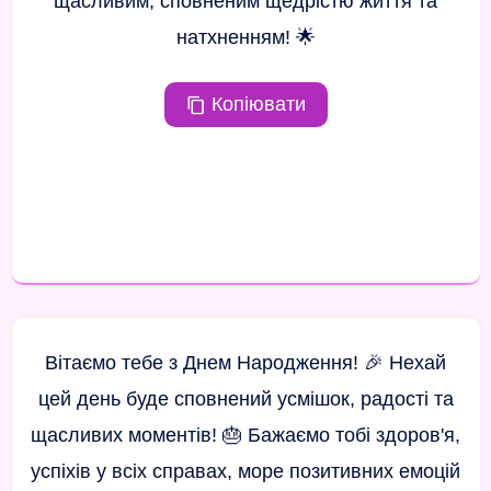
щасливим, сповненим щедрістю життя та
натхненням! 🌟
Копіювати
Вітаємо тебе з Днем Народження! 🎉 Нехай
цей день буде сповнений усмішок, радості та
щасливих моментів! 🎂 Бажаємо тобі здоров'я,
успіхів у всіх справах, море позитивних емоцій