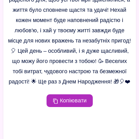
життя було сповнене щастя та удачі! Нехай
кожен момент буде наповнений радістю і
любов'ю, і хай у твоєму житті завжди буде
місце для нових вражень та незабутніх пригод!
🎈 Цей день – особливий, і я дуже щасливий,
що можу його провести з тобою! 🥳 Веселих
тобі витрат, чудового настрою та безмежної
радості! 🌟 Ще раз з Днем Народження! 🎁🎈❤️
Копіювати