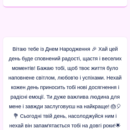
Вітаю тебе із Днем Народження 🎉 Хай цей
день буде сповнений радості, щастя і веселих
моментів! Бажаю тобі, щоб твоє життя було
наповнене світлом, любов'ю і успіхами. Нехай
кожен день приносить тобі нові досягнення і
радісні емоції. Ти дуже важлива людина для
мене і завжди заслуговуєш на найкраще! 🎂🎈
💐 Сьогодні твій день, насолоджуйся ним і
нехай він запам'ятається тобі на довгі роки!🌟