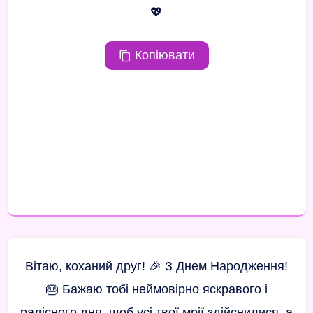
💖
Копіювати
Вітаю, коханий друг! 🎉 З Днем Народження!
🎂 Бажаю тобі неймовірно яскравого і
радісного дня, щоб усі твої мрії здійснилися, а