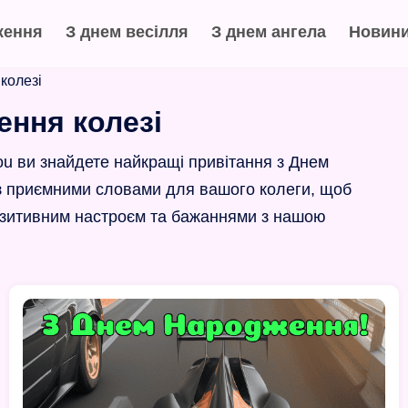
ження
З днем весілля
З днем ангела
Новин
колезі
ення колезі
ou ви знайдете найкращі привітання з Днем
із приємними словами для вашого колеги, щоб
позитивним настроєм та бажаннями з нашою