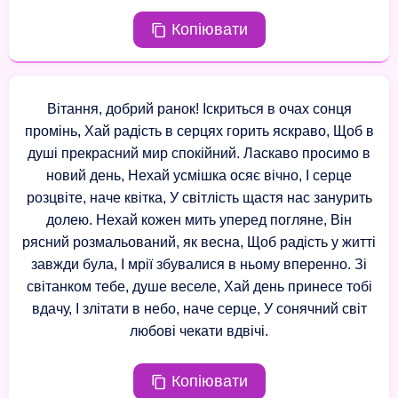
Копіювати
Вітання, добрий ранок! Іскриться в очах сонця
промінь, Хай радість в серцях горить яскраво, Щоб в
душі прекрасний мир спокійний. Ласкаво просимо в
новий день, Нехай усмішка осяє вічно, І серце
розцвіте, наче квітка, У світлість щастя нас занурить
долею. Нехай кожен мить уперед погляне, Він
рясний розмальований, як весна, Щоб радість у житті
завжди була, І мрії збувалися в ньому вперенно. Зі
світанком тебе, душе веселе, Хай день принесе тобі
вдачу, І злітати в небо, наче серце, У сонячний світ
любові чекати вдвічі.
Копіювати