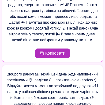
радістю, енергією та позитивом! 🌈 Почнемо його з
веселого настрою і усмішки на обличчі. Гарного дня
тобі, нехай кожен момент принесе лише радість та
щастя! 🌟 Пам'ятай про свої мрії та цілі, йди до них
крок за кроком і досягай успіху! 💪 Нехай ранок буде
вітром змін у твоєму житті! 🌬️ Вітаю з новим днем,
нехай він стане найкращим у вашому житті! 🌷
Копіювати
Доброго ранку! 🌅 Нехай цей день буде наповнений
посмішками 😊, радістю 🌸 і позитивною енергією 💪.
Відчуйте кожен момент як особливий подарунок 🎁 і
навіть у найзвичайніших речах знаходьте чарівність
✨. Бажаю, щоб кожен крок приніс вам радість 🌈 і
задоволення, а серце наповнилося великою