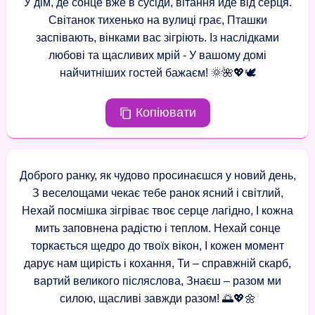
У дім, де сонце вже в сусіди, вітання йде від серця.
Світанок тихенько на вулиці грає, Пташки
заспівають, вінками вас зігріють. Із наслідками
любові та щасливих мрій - У вашому домі
найчитніших гостей бажаєм! 🌞🌺💖🕊️
Копіювати
Доброго ранку, як чудово просинаєшся у новий день,
З веселощами чекає тебе ранок ясний і світлий,
Нехай посмішка зігріває твоє серце лагідно, І кожна
мить заповнена радістю і теплом. Нехай сонце
торкається щедро до твоїх вікон, І кожен момент
дарує нам щирість і кохання, Ти – справжній скарб,
вартий великого післяслова, Знаєш – разом ми
силою, щасливі завжди разом! 🌅💖🌼