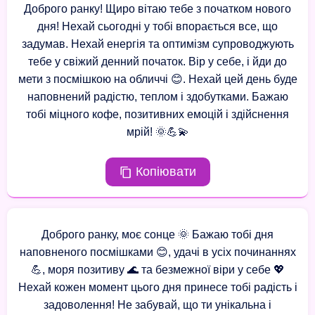
Доброго ранку! Щиро вітаю тебе з початком нового
дня! Нехай сьогодні у тобі впорається все, що
задумав. Нехай енергія та оптимізм супроводжують
тебе у свіжий денний початок. Вір у себе, і йди до
мети з посмішкою на обличчі 😊. Нехай цей день буде
наповнений радістю, теплом і здобутками. Бажаю
тобі міцного кофе, позитивних емоцій і здійснення
мрій! 🌞💪💫
Копіювати
Доброго ранку, моє сонце 🌞 Бажаю тобі дня
наповненого посмішками 😊, удачі в усіх починаннях
💪, моря позитиву 🌊 та безмежної віри у себе 💖
Нехай кожен момент цього дня принесе тобі радість і
задоволення! Не забувай, що ти унікальна і