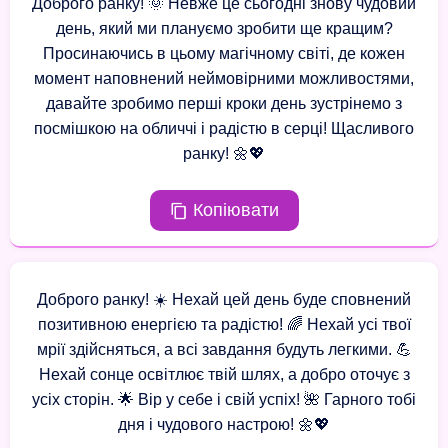
Доброго ранку! 🌞 Невже це сьогодні знову чудовий
день, який ми плануємо зробити ще кращим?
Просинаючись в цьому магічному світі, де кожен
момент наповнений неймовірними можливостями,
давайте зробимо перші кроки день зустрінемо з
посмішкою на обличчі і радістю в серці! Щасливого
ранку! 🌼💖
Копіювати
Доброго ранку! ☀️ Нехай цей день буде сповнений
позитивною енергією та радістю! 🌈 Нехай усі твої
мрії здійсняться, а всі завдання будуть легкими. 💪
Нехай сонце освітлює твій шлях, а добро оточує з
усіх сторін. 🌟 Вір у себе і свій успіх! 🌺 Гарного тобі
дня і чудового настрою! 🌼💖