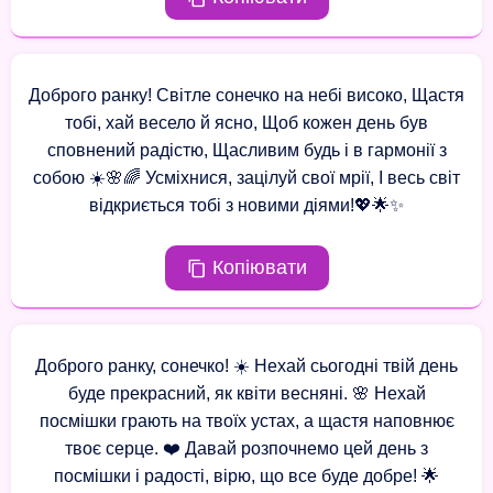
Доброго ранку! Світле сонечко на небі високо, Щастя
тобі, хай весело й ясно, Щоб кожен день був
сповнений радістю, Щасливим будь і в гармонії з
собою ☀️🌸🌈 Усміхнися, зацілуй свої мрії, І весь світ
відкриється тобі з новими діями!💖🌟✨
Копіювати
Доброго ранку, сонечко! ☀️ Нехай сьогодні твій день
буде прекрасний, як квіти весняні. 🌸 Нехай
посмішки грають на твоїх устах, а щастя наповнює
твоє серце. ❤️ Давай розпочнемо цей день з
посмішки і радості, вірю, що все буде добре! 🌟