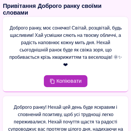
Привітання Доброго ранку своїми
словами
Доброго ранку, моє сонечко! Світай, розцвітай, будь
щасливим! Хай усмішки сяють на твоєму обличчі, а
радість наповнює кожну мить дня. Нехай
сьогоднішній ранок буде як свіжа зоря, що
пробивається крізь хмарижиттям та веселощів! 🌞✨
❤️
Копіювати
Доброго ранку! Нехай цей день буде яскравим і
сповнений позитиву, щоб усі труднощі легко
переживалися. Нехай почуття щастя та радості
супроводжує вас протягом цілого дня, надихаючи на