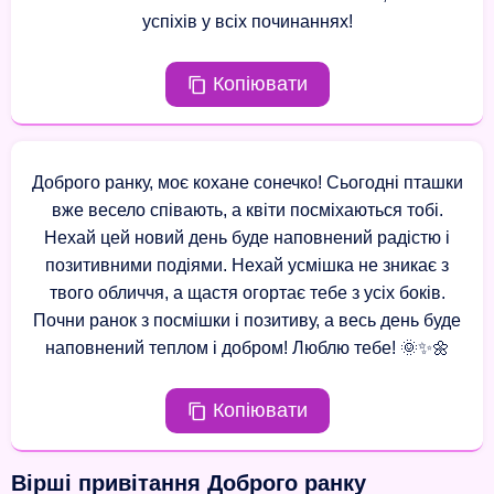
успіхів у всіх починаннях!
Копіювати
Доброго ранку, моє кохане сонечко! Сьогодні пташки
вже весело співають, а квіти посміхаються тобі.
Нехай цей новий день буде наповнений радістю і
позитивними подіями. Нехай усмішка не зникає з
твого обличчя, а щастя огортає тебе з усіх боків.
Почни ранок з посмішки і позитиву, а весь день буде
наповнений теплом і добром! Люблю тебе! 🌞✨🌼
Копіювати
Вірші привітання Доброго ранку