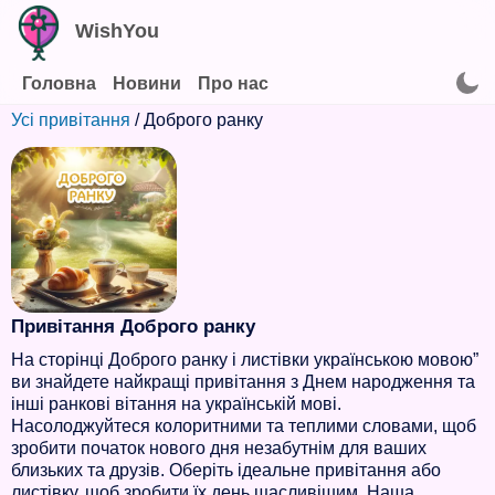
WishYou
Головна
Новини
Про нас
Усі привітання
/ Доброго ранку
Привітання Доброго ранку
На сторінці Доброго ранку і листівки українською мовою”
ви знайдете найкращі привітання з Днем народження та
інші ранкові вітання на українській мові.
Насолоджуйтеся колоритними та теплими словами, щоб
зробити початок нового дня незабутнім для ваших
близьких та друзів. Оберіть ідеальне привітання або
листівку, щоб зробити їх день щасливішим. Наша