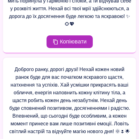
мить поринула у гармонію і спокій, а ти відчував себе
у розквіті життя. Нехай всі твої мрії здійснюються, а
дорога до їх досягнення буде легкою та яскравою! ✨
🌻💖
Копіювати
Доброго ранку, дорогі друзі! Нехай кожен новий
ранок буде для вас початком яскравого щастя,
натхнення та успіхів. Хай усмішки прикрасять ваші
обличчя, енергія наповнить кожну клітину тіла, а
щастя робить кожен день незабутнім. Нехай день
буде сповнений позитивом, досягненнями і радістю.
Впевнений, що сьогодні буде особливим, а кожен
момент принесе вам лише позитивні емоції. Ловіть
світлий настрій та відчуйте магію нового дня! 🌞🌷🌟