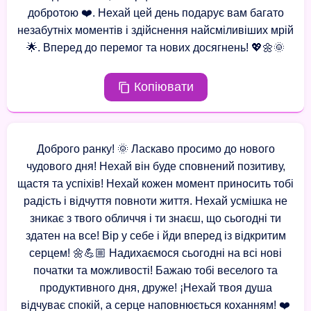
добротою ❤️. Нехай цей день подарує вам багато
незабутніх моментів і здійснення найсміливіших мрій
🌟. Вперед до перемог та нових досягнень! 💖🌼🌞
Копіювати
Доброго ранку! 🌞 Ласкаво просимо до нового
чудового дня! Нехай він буде сповнений позитиву,
щастя та успіхів! Нехай кожен момент приносить тобі
радість і відчуття повноти життя. Нехай усмішка не
зникає з твого обличчя і ти знаєш, що сьогодні ти
здатен на все! Вір у себе і йди вперед із відкритим
серцем! 🌼💪🏼 Надихаємося сьогодні на всі нові
початки та можливості! Бажаю тобі веселого та
продуктивного дня, друже! ¡Нехай твоя душа
відчуває спокій, а серце наповнюється коханням! ❤️