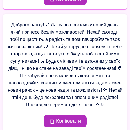
Доброго ранку! 🌞 Ласкаво просимо у новий день,
який принесе безліч можливостей! Нехай сьогодні
тобі пощастить, а радість та позитив зроблять твоє
життя чарівним! 🌈 Нехай усі труднощі обходять тебе
стороною, а щастя та успіх будуть тобі постійними
супутниками! 🌺 Будь сміливим і відважним у своїх
діях, і ніщо не стане на заваді твоїм досягненням! 🌟
Не забувай про важливість кожної миті та
насолоджуйся кожним моментом життя, адже кожен
новий ранок – це нова надія та можливість! 💖 Нехай
твій день буде яскравим та наповненим радістю!
Вперед до перемог і досягнень! 💪✨
Копіювати