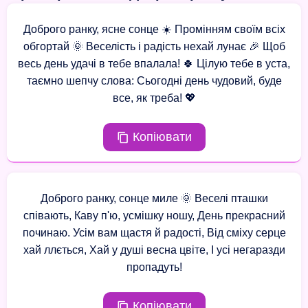
Доброго ранку, ясне сонце ☀️ Промінням своїм всіх
обгортай 🌞 Веселість і радість нехай лунає 🎉 Щоб
весь день удачі в тебе впалала! 🍀 Цілую тебе в уста,
таємно шепчу слова: Сьогодні день чудовий, буде
все, як треба! 💖
Копіювати
Доброго ранку, сонце миле 🌞 Веселі пташки
співають, Каву п'ю, усмішку ношу, День прекрасний
починаю. Усім вам щастя й радості, Від сміху серце
хай ллється, Хай у душі весна цвіте, І усі негаразди
пропадуть!
Копіювати