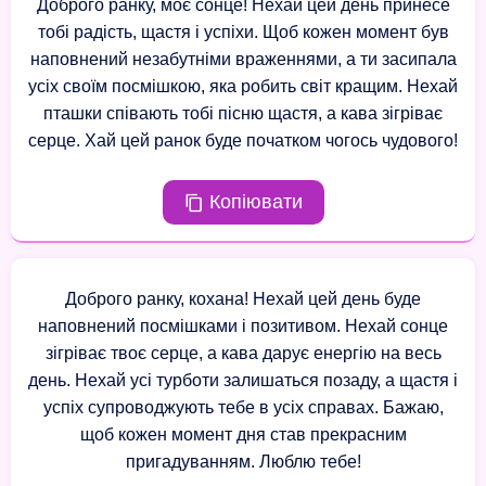
Доброго ранку, моє сонце! Нехай цей день принесе
тобі радість, щастя і успіхи. Щоб кожен момент був
наповнений незабутніми враженнями, а ти засипала
усіх своїм посмішкою, яка робить світ кращим. Нехай
пташки співають тобі пісню щастя, а кава зігріває
серце. Хай цей ранок буде початком чогось чудового!
Копіювати
Доброго ранку, кохана! Нехай цей день буде
наповнений посмішками і позитивом. Нехай сонце
зігріває твоє серце, а кава дарує енергію на весь
день. Нехай усі турботи залишаться позаду, а щастя і
успіх супроводжують тебе в усіх справах. Бажаю,
щоб кожен момент дня став прекрасним
пригадуванням. Люблю тебе!