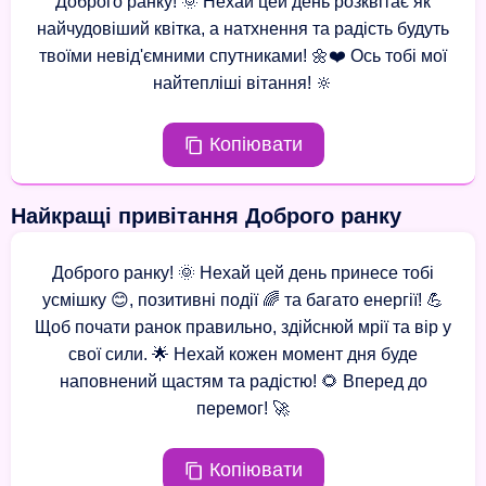
Доброго ранку! 🌞 Нехай цей день розквітає як
найчудовіший квітка, а натхнення та радість будуть
твоїми невід'ємними спутниками! 🌼❤️ Ось тобі мої
найтепліші вітання! 🔆
Копіювати
Найкращі привітання Доброго ранку
Доброго ранку! 🌞 Нехай цей день принесе тобі
усмішку 😊, позитивні події 🌈 та багато енергії! 💪
Щоб почати ранок правильно, здійснюй мрії та вір у
свої сили. 🌟 Нехай кожен момент дня буде
наповнений щастям та радістю! 🌻 Вперед до
перемог! 🚀
Копіювати