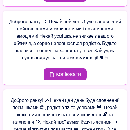
Доброго ранку! 🌞 Нехай цей день буде наповнений
неймовірними можливостями і позитивними
емоціями! Нехай усмішка не зникає з вашого
обличчя, а серце наповнюється радістю. Будьте
щасливі, сповнені кохання та успіху. Хай удача
супроводжує вас на кожному кроці! 💖✨
Копіювати
Доброго ранку! 🌞 Нехай цей день буде сповнений
посмішками 😊, радістю 💖 та успіхами 🌟. Нехай
кожна мить приносить нові можливості 🌈 та
натхнення 💭. Нехай твої думки будуть ясними 🌿,
серце відкритим для щастя ❤️ і кожен крок буде