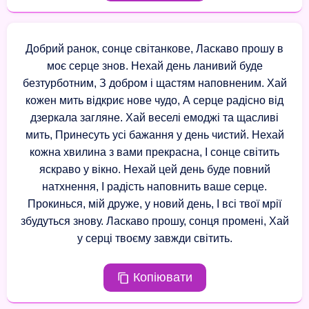
Добрий ранок, сонце світанкове, Ласкаво прошу в
моє серце знов. Нехай день ланивий буде
безтурботним, З добром і щастям наповненим. Хай
кожен мить відкриє нове чудо, А серце радісно від
дзеркала загляне. Хай веселі емоджі та щасливі
мить, Принесуть усі бажання у день чистий. Нехай
кожна хвилина з вами прекрасна, І сонце світить
яскраво у вікно. Нехай цей день буде повний
натхнення, І радість наповнить ваше серце.
Прокинься, мій друже, у новий день, І всі твої мрії
збудуться знову. Ласкаво прошу, сонця промені, Хай
у серці твоєму завжди світить.
Копіювати